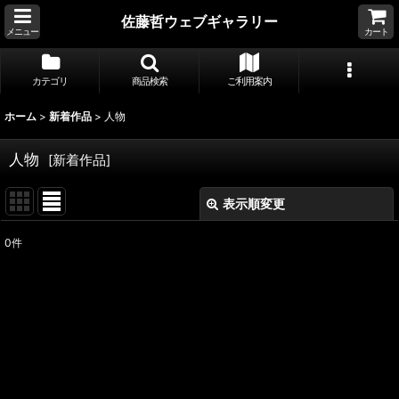
佐藤哲ウェブギャラリー
メニュー
カート
カテゴリ
商品検索
ご利用案内
ホーム
>
新着作品
>
人物
人物
[
新着作品
]
表示順変更
閉じる
0
件
表示数
:
並び順
:
絞り込む