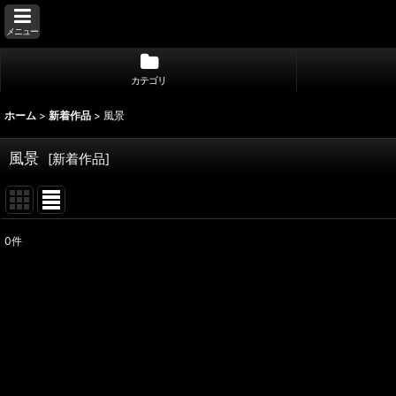
メニュー
カテゴリ
ホーム
>
新着作品
>
風景
風景
[
新着作品
]
0
件
表示数
:
並び順
: