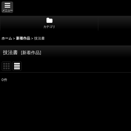
メニュー
カテゴリ
ホーム
>
新着作品
>
技法書
技法書
[
新着作品
]
0
件
表示数
:
並び順
: