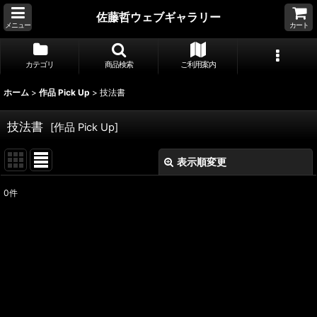
佐藤哲ウェブギャラリー
メニュー
カート
カテゴリ
商品検索
ご利用案内
ホーム
>
作品 Pick Up
>
技法書
技法書
[
作品 Pick Up
]
表示順変更
閉じる
0
件
表示数
:
並び順
:
絞り込む