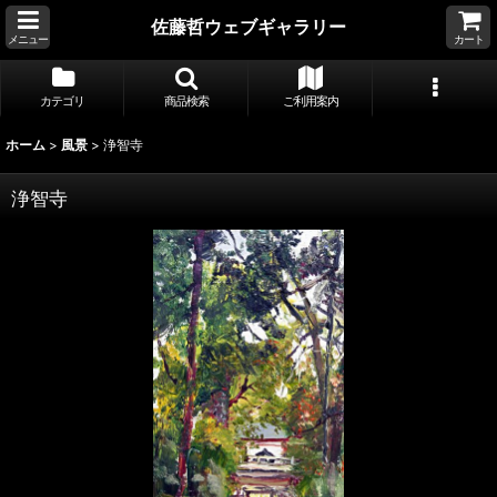
佐藤哲ウェブギャラリー
メニュー
カート
カテゴリ
商品検索
ご利用案内
ホーム
>
風景
>
浄智寺
浄智寺