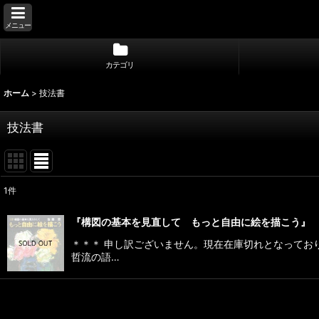
メニュー
カテゴリ
ホーム
>
技法書
技法書
1
件
表示数
:
『構図の基本を見直して もっと自由に絵を描こう』
並び順
:
＊＊＊ 申し訳ございません。現在在庫切れとなってお
哲流の語…