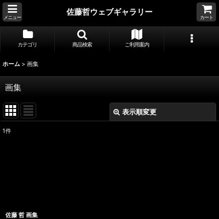
佐藤哲ウェブギャラリー
メニュー
カート
カテゴリ
商品検索
ご利用案内
ホーム
>
画集
画集
表示順変更
閉じる
1
件
表示数
:
並び順
:
絞り込む
佐藤 哲 画集