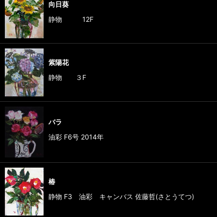
向日葵
静物 12F
紫陽花
静物 ３F
バラ
油彩 F6号 2014年
椿
静物 F3 油彩 キャンバス 佐藤哲(さとうてつ)