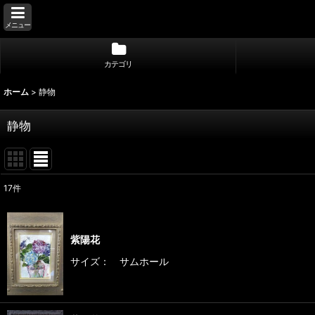
メニュー
カテゴリ
ホーム
>
静物
静物
17
件
表示数
:
紫陽花
並び順
:
サイズ： サムホール