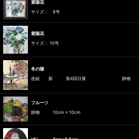
紫陽花
サイズ： 8号
紫陽花
サイズ： 10号
冬の陽
改組 新 第4回日展 静物 １
フルーツ
静物 10cm × 10cm