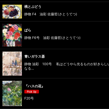
桃とぶどう
静物 F4 油彩 佐藤哲(さとうてつ)
ばら
静物 F6号 油彩 佐藤哲(さとうてつ)
青いガラス器
静物 油彩 100号 私はどうやら光るものが好きら
なる…
『ハスの花』
F20号